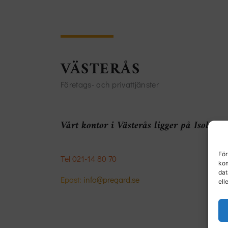
VÄSTERÅS
Företags- och privattjänster
Vårt kontor i Västerås ligger på Isolator
För
Tel
021-14 80 70
kom
dat
Epost:
info@pregard.se
ell