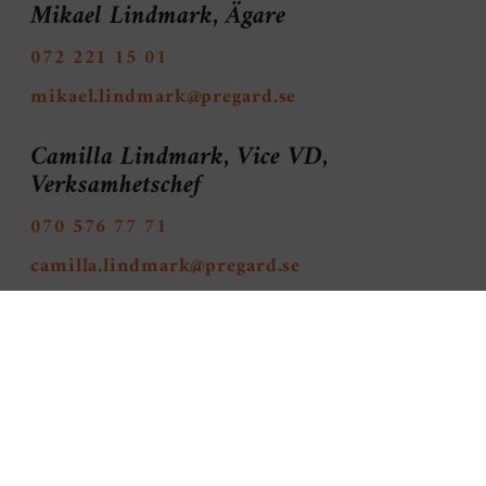
Mikael Lindmark, Ägare
072 221 15 01
mikael.lindmark@pregard.se
Camilla Lindmark, Vice VD,
Verksamhetschef
070 576 77 71
camilla.lindmark@pregard.se
Sandra Bjurhager, Administration
072 229 25 73
sandra.bjurhager@pregard.se