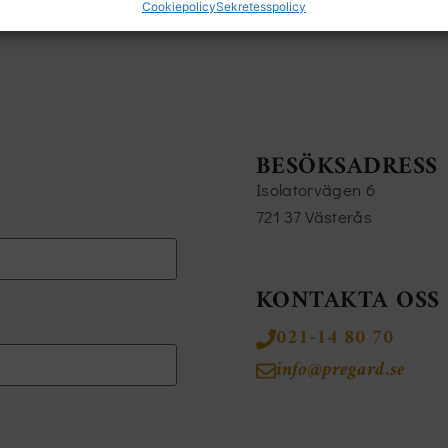
Cookiepolicy
Sekretesspolicy
BESÖKSADRESS
Isolatorvägen 6
721 37 Västerås
KONTAKTA OSS
021-14 80 70
info@pregard.se