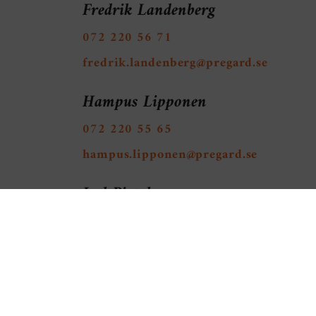
Fredrik Landenberg
072 220 56 71
fredrik.landenberg@pregard.se
Hampus Lipponen
072 220 55 65
hampus.lipponen@pregard.se
Joel Pistol
072 220 55 84
joel.pistol@pregard.se