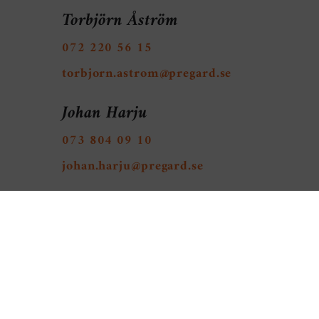
Torbjörn Åström
072 220 56 15
torbjorn.astrom@pregard.se
Johan Harju
073 804 09 10
johan.harju@pregard.se